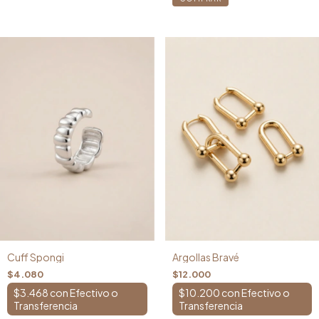
Cuff Spongi
Argollas Bravé
$4.080
$12.000
$3.468
con
$10.200
con