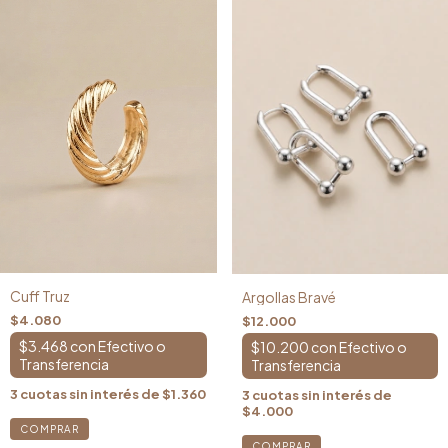
Cuff Truz
Argollas Bravé
$4.080
$12.000
$3.468
con
$10.200
con
3
cuotas sin interés de
$1.360
3
cuotas sin interés de
$4.000